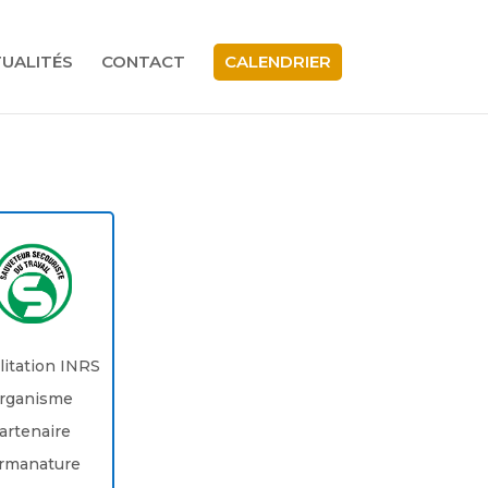
UALITÉS
CONTACT
CALENDRIER
litation INRS
rganisme
artenaire
rmanature