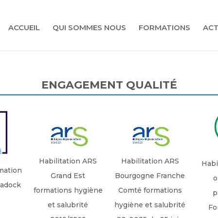
ACCUEIL
QUI SOMMES NOUS
FORMATIONS
ACT
ENGAGEMENT QUALITÉ
Habilitation ARS
Habilitation ARS
Habi
mation
Grand Est
Bourgogne Franche
o
tadock
formations hygiène
Comté formations
p
et salubrité
hygiène et salubrité
Fo