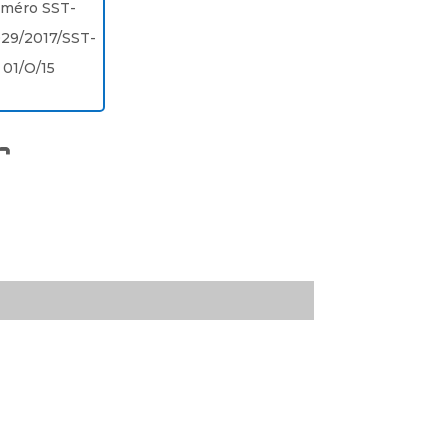
méro SST-
029/2017/SST-
01/O/15
r