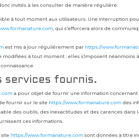
onc invités à les consulter de manière régulière.
ible à tout moment aux utilisateurs. Une interruption p
/www.formanature.com
, qui s’efforcera alors de communi
om
est mis à jour régulièrement par
https://www.formanat
modifiées à tout moment : elles s’imposent néanmoins à l’ut
 connaissance.
 services fournis.
e.com
a pour objet de fournir une information concernant l
de fournir sur le site
https://www.formanature.com
des inf
able des oublis, des inexactitudes et des carences dans la 
ournissent ces informations.
 site
https://www.formanature.com
sont données à titre ind