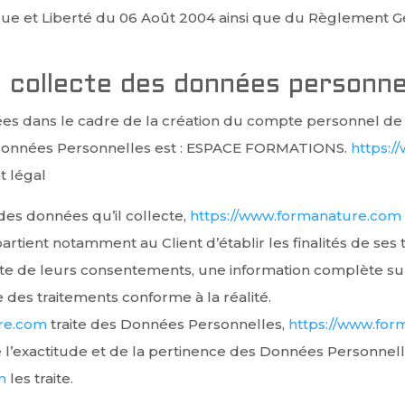
que et Liberté du 06 Août 2004 ainsi que du Règlement G
a collecte des données personne
s dans le cadre de la création du compte personnel de l’U
s Données Personnelles est : ESPACE FORMATIONS.
https:
t légal
des données qu’il collecte,
https://www.formanature.com
ppartient notamment au Client d’établir les finalités de se
llecte de leurs consentements, une information complète s
 des traitements conforme à la réalité.
ure.com
traite des Données Personnelles,
https://www.fo
l’exactitude et de la pertinence des Données Personnell
m
les traite.