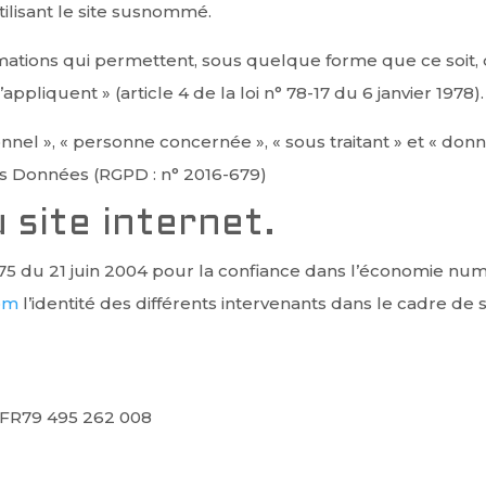
ilisant le site susnommé.
mations qui permettent, sous quelque forme que ce soit, d
pliquent » (article 4 de la loi n° 78-17 du 6 janvier 1978).
el », « personne concernée », « sous traitant » et « donné
s Données (RGPD : n° 2016-679)
 site internet.
-575 du 21 juin 2004 pour la confiance dans l’économie numé
com
l’identité des différents intervenants dans le cadre de sa
FR79 495 262 008