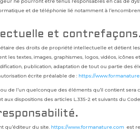
rgeur ne pourront être tenus responsables en cas de dys
nformatique et de téléphonie lié notamment à l’encombr
llectuelle et contrefaçons
étaire des droits de propriété intellectuelle et détient l
nt les textes, images, graphismes, logos, vidéos, icônes et
fication, publication, adaptation de tout ou partie des é
 autorisation écrite préalable de :
https://www.formanatur
e ou de l’un quelconque des éléments qu’il contient sera
aux dispositions des articles L.335-2 et suivants du Code 
responsabilité.
nt qu’éditeur du site.
https://www.formanature.com
est re