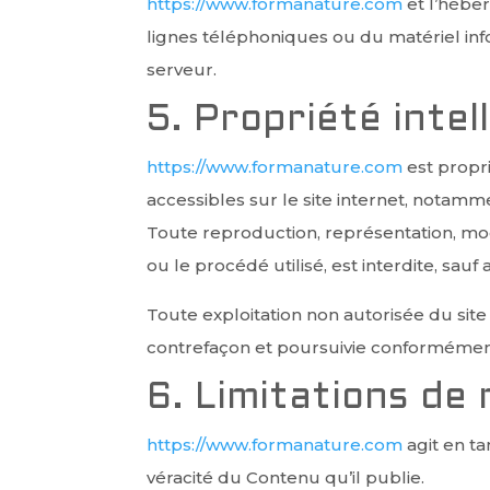
https://www.formanature.com
et l’hébe
lignes téléphoniques ou du matériel i
serveur.
5. Propriété inte
https://www.formanature.com
est propri
accessibles sur le site internet, notamme
Toute reproduction, représentation, modi
ou le procédé utilisé, est interdite, sauf
Toute exploitation non autorisée du sit
contrefaçon et poursuivie conformément 
6. Limitations de 
https://www.formanature.com
agit en ta
véracité du Contenu qu’il publie.